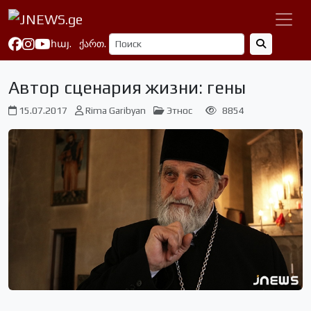
հայ.
ქართ.
Автор сценария жизни: гены
15.07.2017
Rima Garibyan
Этнос
8854