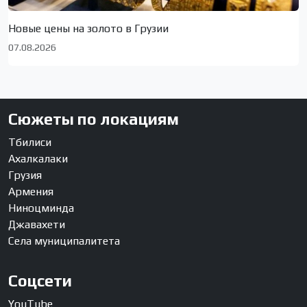
Новые цены на золото в Грузии
07.08.2026
Сюжеты по локациям
Тбилиси
Ахалкалаки
Грузия
Армения
Ниноцминда
Джавахети
Села муниципалитета
Соцсети
YouTube