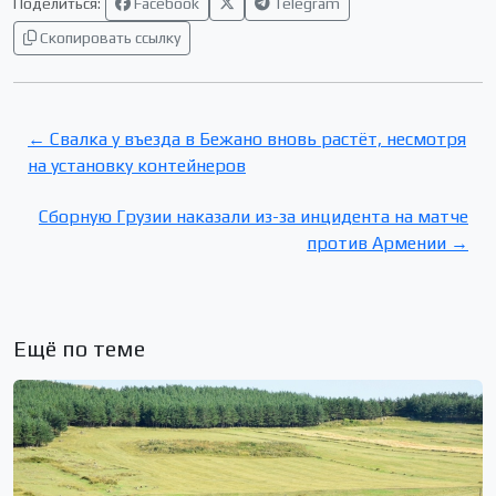
Поделиться:
Facebook
Telegram
Скопировать ссылку
← Свалка у въезда в Бежано вновь растёт, несмотря
на установку контейнеров
Сборную Грузии наказали из-за инцидента на матче
против Армении →
Ещё по теме