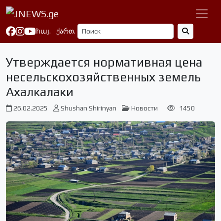
հայ.
ქართ.
Утверждается нормативная цена
несельскохозяйственных земель
Ахалкалаки
26.02.2025
Shushan Shirinyan
Новости
1450