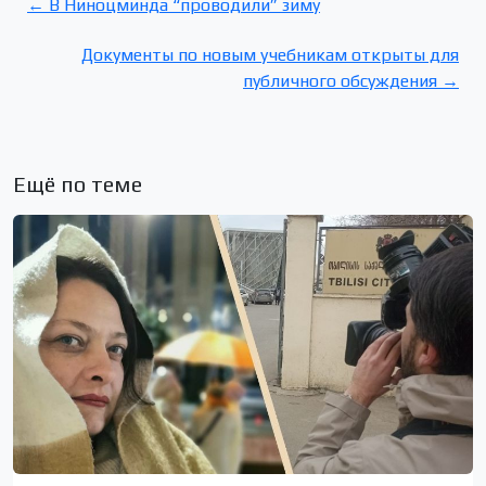
← В Ниноцминда “проводили” зиму
Документы по новым учебникам открыты для
публичного обсуждения →
Ещё по теме