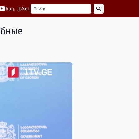
հայ.
ქართ.
абные