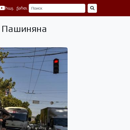
հայ.
ქართ.
и Пашиняна