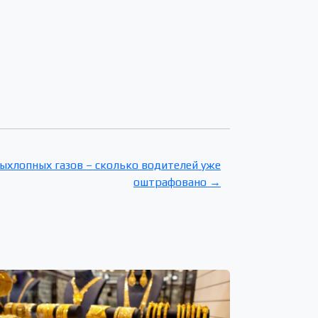
хлопных газов – сколько водителей уже
оштрафовано →