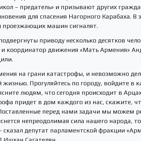
икол – предатель» и призывают других гражда
новения для спасения Нагорного Карабаха. В
и проезжающих машин сигналят.
 подвергнуты приводу несколько десятков чело
 и координатор движения «Мать Армения» Ан
или.
мения на грани катастрофы, и невозможно дела
жизнью. Прогуляйтесь по городу, войдите в ка
ясните людям, что сегодня происходит в Арцах
рофа придет в дом каждого из нас, скажите, ч
Поставленные перед нами задачи мы можем ре
снется непреодолимая сила нашего народа, то
 – сказал депутат парламентской фракции «Ар
Д Ишхан Сагателян.