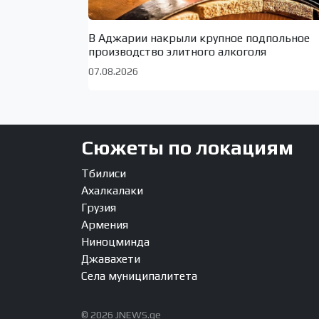
В Аджарии накрыли крупное подпольное
производство элитного алкоголя
07.08.2026
Сюжеты по локациям
Тбилиси
Ахалкалаки
Грузия
Армения
Ниноцминда
Джавахети
Села муниципалитета
© 2026 JNEWS.ge