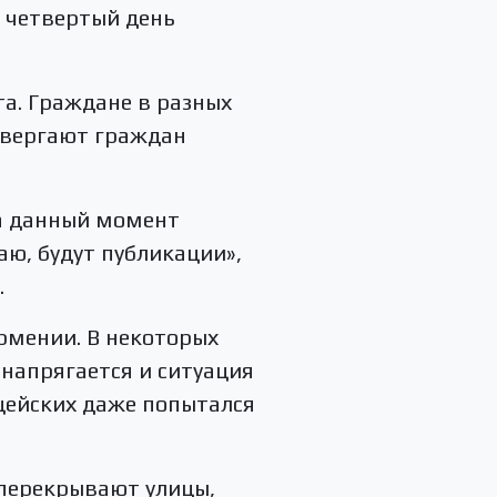
е четвертый день
та. Граждане в разных
двергают граждан
На данный момент
ю, будут публикации»,
.
рмении. В некоторых
напрягается и ситуация
цейских даже попытался
 перекрывают улицы,