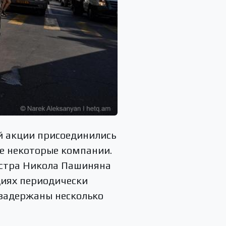
ой акции присоединились
же некоторые компании.
истра Никола Пашиняна
циях периодически
 задержаны несколько