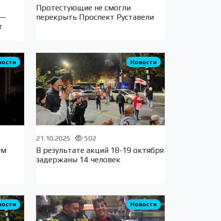
Протестующиe не смогли
 —
перекрыть Проспект Руставели
т
вости
Новости
21.10.2025
502
ум
В результате акций 18-19 октября
задержаны 14 человек
вости
Новости