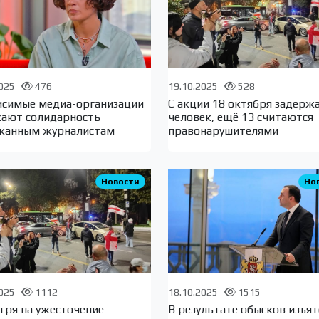
2025
476
19.10.2025
528
исимые медиа-организации
С акции 18 октября задерж
ают солидарность
человек, ещё 13 считаются
жанным журналистам
правонарушителями
Новости
Но
2025
1112
18.10.2025
1515
тря на ужесточение
В результате обысков изъят