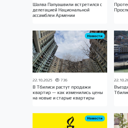
Шалва Папуашвили встретился с
Проте
делегацией Национальной
Просп
ассамблеи Армении
Новости
22.10.2025
736
22.10.
В Тбилиси растут продажи
Въезд
квартир — как изменились цены
Тбили
на новые и старые квартиры
Новости