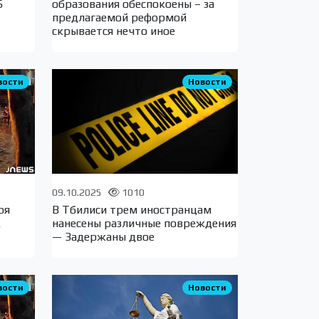
6
образования обеспокоены – за
предлагаемой реформой
скрывается нечто иное
вости
Новости
09.10.2025
1010
ря
В Тбилиси трем иностранцам
к
нанесены различные повреждения
— Задержаны двое
вости
Новости