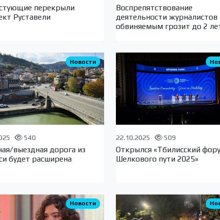
стующие перекрыли
Воспрепятствование
ект Руставели
деятельности журналистов
обвиняемым грозит до 2 ле
Новости
Но
2025
540
22.10.2025
509
ная/выездная дорога из
Открылся «Тбилисский фор
си будет расширена
Шелкового пути 2025»
Новости
Но