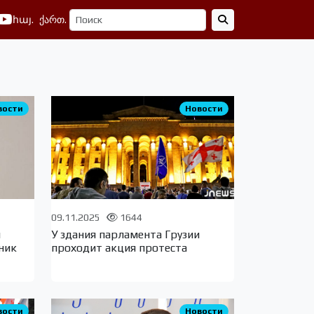
հայ.
ქართ.
вости
Новости
09.11.2025
1644
й
У здания парламента Грузии
ник
проходит акция протеста
вости
Новости