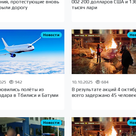
ания, протестующие вновь
002 200 долларов США и 13
рыли дорогу
тысяч лари
Новости
Но
2025
942
10.10.2025
684
новились полёты из
В результате акций 4 октяб
одара в Тбилиси и Батуми
всего задержано 45 челове
Новости
Но