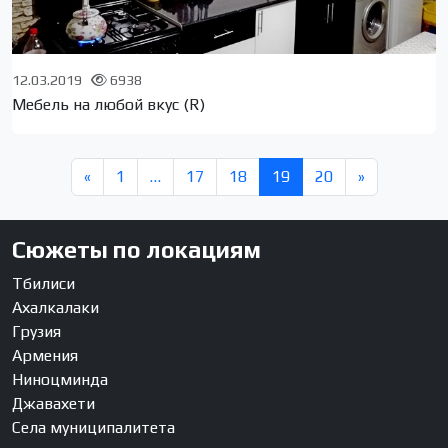
12.03.2019
6938
Мебель на любой вкус (R)
«
1
…
17
18
19
20
»
Сюжеты по локациям
Тбилиси
Ахалкалаки
Грузия
Армения
Ниноцминда
Джавахети
Села муниципалитета