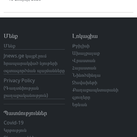
Մենք
Լոկացիա
Մենք
Թբիլիսի
Ախալքալաք
Jnews.ge կայքէջում
Վրաստան
հրապարակված նյութերի
Հայաստան
օգտագործման պայմանները
Նինոծմինդա
Privacy Policy
Ջավախեթի
(Գաղտնիության
Քաղաքապետարանի
քաղաքականություն)
գյուղերը
Երևան
Պատմություններ
Covid-19
Կրթություն