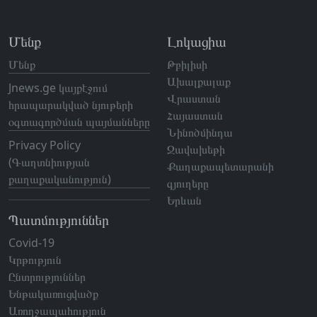
Մենք
Լոկացիա
Մենք
Թբիլիսի
Ախալքալաք
Jnews.ge կայքէջում
Վրաստան
հրապարակված նյութերի
Հայաստան
օգտագործման պայմանները
Նինոծմինդա
Privacy Policy
Ջավախեթի
(Գաղտնիության
Քաղաքապետարանի
քաղաքականություն)
գյուղերը
Երևան
Պատմություններ
Covid-19
Կրթություն
Ընտրություններ
Ենթակառուցվածք
Առողջապահություն