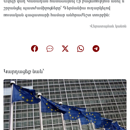
Ավելի վաղ Կանադան համաձայնել էր բացառություն անել և
շրջանցել պատժամիջոցները՝ Գերմանիա ուղարկելով
ռուսական գազատարի համար անհրաժեշտ տուրբին։
Վերատպման կանոն
Կարդացեք նաև՝