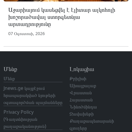
Աջարիայում կասեցվել է էլիտար ալկոհոլի
խոշորածավալ ստորգետնյա
արտադրությունը
07 Օգոստոսի, 2026
Մենք
Լոկացիա
Մենք
Թբիլիսի
Ախալքալաք
Jnews.ge կայքէջում
Վրաստան
հրապարակված նյութերի
Հայաստան
օգտագործման պայմանները
Նինոծմինդա
Privacy Policy
Ջավախեթի
(Գաղտնիության
Քաղաքապետարանի
քաղաքականություն)
գյուղերը