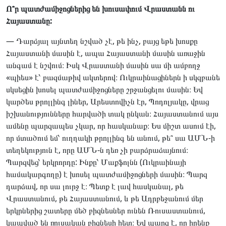
Ո՞ր պատժամիջոցներից են խուսափում Վրաստանն ու
Հայաստանը:
— Դարձյալ այնտեղ նշված չէ, թե ինչ, բայց եթե խոսքը
Հայաստանի մասին է, ապա Հայաստանի մասին առաջին
անգամ է նշվում։ Իսկ Վրաստանի մասին սա մի ամբողջ
«պիես» է՝ բազմաթիվ ակտերով։ Ուկրաինացիներն ի սկզբանե
սկսեցին խոսել պատժամիջոցները շրջանցելու մասին։ Եվ
կարծես թրոլլինգ լիներ, Արեստովիչն էր, Պոդոլյակը, վրաց
իշխանությունները հարվածի տակ ընկան։ Հայաստանում այս
ամենը պարզապես չկար, որ հասկանաք։ Ես միշտ ասում էի,
որ մտածում եմ՝ ուղղակի թրոլլինգ են անում, թե՞ սա ԱՄՆ-ի
տեղեկություն է, որը ԱՄՆ-ն դեռ չի բարձրաձայնում։
Պարզվեց՝ երկրորդը: Ինքը՝ Մաքֆոլնն (Ուկրաինայի
համակարգողը) է խոսել պատժամիջոցների մասին։ Պարզ
դարձավ, որ սա լուրջ է։ Պետք է լավ հասկանալ, թե
Վրաստանում, թե Հայաստանում, և թե Ադրբեջանում մեր
երկրներից շատերը մեծ բիզնեսներ ունեն Ռուսաստանում,
կապված են ռուսական բիզնեսի հետ։ Եվ պարզ է, որ իրենք