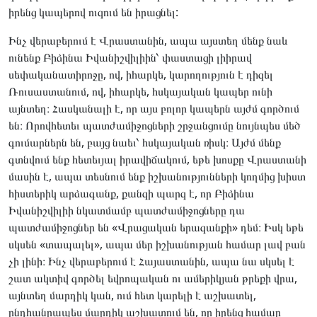
իրենց կապերով ուզում են իրացնել:
Ինչ վերաբերում է Վրաստանին, ապա այստեղ մենք նաև
ունենք Բիձինա Իվանիշվիլիին՝ փաստացի լիիրավ
սեփականատիրոջը, ով, իհարկե, կարողություն է դիզել
Ռուսաստանում, ով, իհարկե, հսկայական կապեր ունի
այնտեղ։ Հասկանալի է, որ այս բոլոր կապերն այժմ գործում
են։ Որովհետեւ պատժամիջոցների շրջանցումը նույնպես մեծ
գումարներն են, բայց նաեւ՝ հսկայական ռիսկ։ Այժմ մենք
գտնվում ենք հետեւյալ իրավիճակում, եթե խոսքը Վրաստանի
մասին է, ապա տեսնում ենք իշխանությունների կողմից խիստ
հիստերիկ արձագանք, քանզի պարզ է, որ Բիձինա
Իվանիշվիլիի նկատմամբ պատժամիջոցները դա
պատժամիջոցներ են «Վրացական երազանքի» դեմ։ Իսկ եթե
սկսեն «տապալել», ապա մեր իշխանության համար լավ բան
չի լինի։ Ինչ վերաբերում է Հայաստանին, ապա նա սկսել է
շատ ակտիվ գործել եվրոպական ու ամերիկյան թրեքի վրա,
այնտեղ մարդիկ կան, ում հետ կարելի է աշխատել,
ընդհանրապես մարդիկ աշխատում են, որ իրենց համար