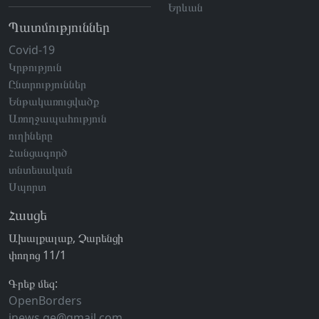
Երևան
Պատմություններ
Covid-19
Կրթություն
Ընտրություններ
Ենթակառուցվածք
Առողջապահություն
ուղիները
Հանցագործ
տնտեսական
Սպորտ
Հասցե
Ախալքալաք, Չարենցի
փողոց 11/1
Գրեք մեզ:
OpenBorders
jnews.ge@gmail.com