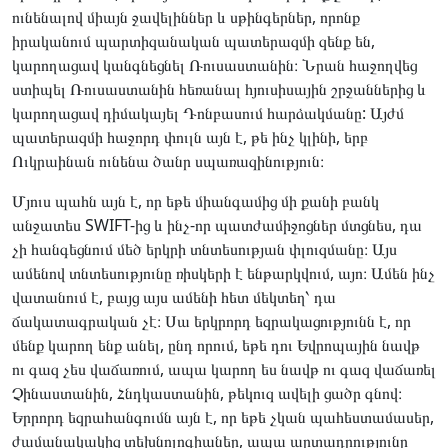
ունենալով միայն ջավելիններ և սթինգերներ, որոնք
իրականում պարտիզանական պատերազմի զենք են,
կարողացավ կանգնեցնել Ռուսաստանին։ Նրան հաջողվեց
ստիպել Ռուսաստանին հեռանալ հյուսիսային շրջաններից և
կարողացավ դիմակայել Դոնբասում հարձակմանը: Այժմ
պատերազմի հաջորդ փուլն այն է, թե ինչ կլինի, երբ
Ուկրաինան ունենա ծանր սպառազինություն։
Մյուս պահն այն է, որ եթե միանգամից մի քանի բանկ
անջատես SWIFT-ից և ինչ-որ պատժամիջոցներ մտցնես, դա
չի հանգեցնում մեծ երկրի տնտեսության փլուզմանը։ Այս
ամենով տնտեսությունը ռիսկերի է ենթարկվում, այո։ Ամեն ինչ
վատանում է, բայց այս ամենի հետ մեկտեղ՝ դա
ճակատագրական չէ։ Սա երկրորդ եզրակացությունն է, որ
մենք կարող ենք անել, ընդ որում, եթե դու Եվրոպային նավթ
ու գազ չես վաճառում, ապա կարող ես նավթ ու գազ վաճառել
Չինաստանին, Հնդկաստանին, թեկուզ ավելի ցածր գնով։
Երրորդ եզրահանգումն այն է, որ եթե չկան պահեստամասեր,
ժամանակակից տեխնոլոգիաներ, ապա արտադրությունը