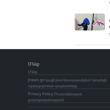
Մենք
Մենք
Jnews.ge կայքէջում հրապարակված նյութերի
օգտագործման պայմանները
Privacy Policy (Գաղտնիության
քաղաքականություն)