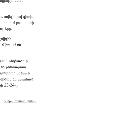
ցությունն է,
 ավելի լավ գիտի,
 ընտրեր Վրաստանի
լլերը:
շվիլիի
և Վիոլա ֆոն
թյան թեկնածուի
 են բևեռացման
րեփոխումները և
վիճակ են ստանում։
ի 23-24-ը
Վերատպման կանոն