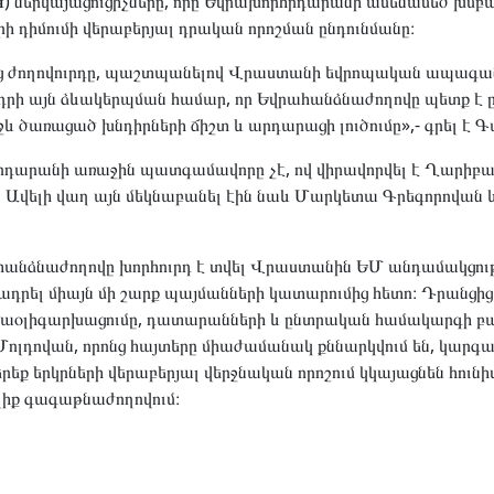
Կ) ներկայացուցիչները, որը Եվրախորհրդարանի ամենամեծ խմբակ
րի դիմումի վերաբերյալ դրական որոշման ընդունմանը։
աց ժողովուրդը, պաշտպանելով Վրաստանի եվրոպական ապագան,
ադրի այն ձևակերպման համար, որ Եվրահանձնաժողովը պետք է
 ծառացած խնդիրների ճիշտ և արդարացի լուծումը»,- գրել է Գա
րդարանի առաջին պատգամավորը չէ, ով վիրավորվել է Ղարիբա
։ Ավելի վաղ այն մեկնաբանել էին նաև Մարկետա Գրեգորովան 
ահանձնաժողովը խորհուրդ է տվել Վրաստանին ԵՄ անդամակցու
րել միայն մի շարք պայմանների կատարումից հետո։ Դրանցից
աօլիգարխացումը, դատարանների և ընտրական համակարգի բա
 Մոլդովան, որոնց հայտերը միաժամանակ քննարկվում են, կարգա
եք երկրների վերաբերյալ վերջնական որոշում կկայացնեն հունիս
ալիք գագաթնաժողովում։