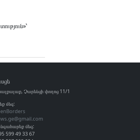
ություն»՝
սցե
ալքալաք, Չարենցի փողոց 11/1
եք մեզ:
enBorders
ews.ge@gmail.com
նգահարեք մեզ:
95 599 49 33 67