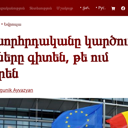
• ქარ.
• Рус.
քականություն
Տնտեսություն
Մշակույթ
•
Եվրոպա
որհրդականը կարծում
երը գիտեն, թե ում
րեն
gunik Ayvazyan