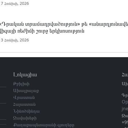
17 Հունիսի, 2026
«Դրական տրամադրվածություն» թե «անարդյունավետ
վիզայի ռեժիմի շուրջ երկխոսություն
13 Հունիսի, 2026
Լոկացիա
Հա
Թբիլիսի
Ախ
Ախալքալաք
Գր
Վրաստան
Op
Հայաստան
jn
Նինոծմինդա
Զա
Ջավախեթի
+9
Քաղաքապետարանի գյուղերը