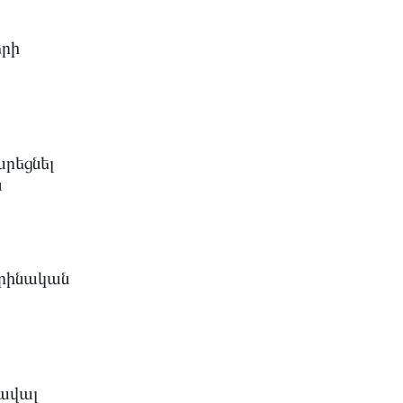
երի
րեցնել
ն
օրինական
ծավալ