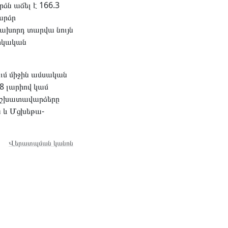
ձն աճել է 166.3
արձր
նախորդ տարվա նույն
իկական
ւմ միջին ամսական
 լարիով կամ
ր աշխատավարձերը
ն և Մցխեթա-
Վերատպման կանոն