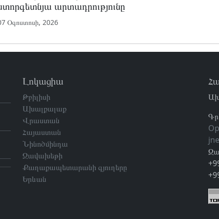
ստորգետնյա արտադրությունը
07 Օգոստոսի, 2026
Լոկացիա
Հա
Թբիլիսի
Ախ
Ախալքալաք
Գր
Վրաստան
Op
Հայաստան
jn
Նինոծմինդա
Զա
Ջավախեթի
+9
Քաղաքապետարանի գյուղերը
+9
Երևան