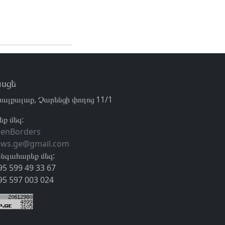
սցե
ալքալաք, Չարենցի փողոց 11/1
եք մեզ:
enBorders
ews.ge@gmail.com
նգահարեք մեզ:
95 599 49 33 67
95 597 003 024