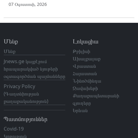
07 Օգոստոսի, 2026
Մենք
Լոկացիա
Մենք
Թբիլիսի
Ախալքալաք
Jnews.ge կայքէջում
Վրաստան
հրապարակված նյութերի
Հայաստան
օգտագործման պայմանները
Նինոծմինդա
Privacy Policy
Ջավախեթի
(Գաղտնիության
Քաղաքապետարանի
քաղաքականություն)
գյուղերը
Երևան
Պատմություններ
Covid-19
Կրթություն