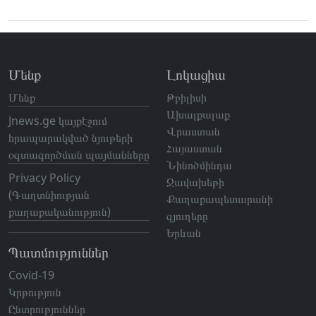
Մենք
Լոկացիա
Մենք
Թբիլիսի
Ախալքալաք
Jnews.ge կայքէջում
Վրաստան
հրապարակված նյութերի
Հայաստան
օգտագործման պայմանները
Նինոծմինդա
Privacy Policy
Ջավախեթի
(Գաղտնիության
Քաղաքապետարանի
քաղաքականություն)
գյուղերը
Երևան
Պատմություններ
Covid-19
Կրթություն
Ընտրություններ