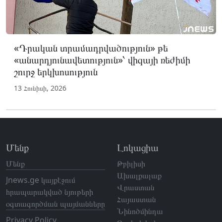
«Դրական տրամադրվածություն» թե
«անարդյունավետություն»՝ վիզայի ռեժիմի
շուրջ երկխոսություն
13 Հունիսի, 2026
Մենք
Լոկացիա
Մենք
Թբիլիսի
Ախալքալաք
Jnews.ge կայքէջում
Վրաստան
հրապարակված նյութերի
Հայաստան
օգտագործման պայմանները
Նինոծմինդա
Privacy Policy