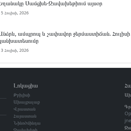
Եղանակը Սամցխե-Ջավախեթիում այսօր
15 Հուլիսի, 2026
Անձրև, ամպրոպ և չափավոր ջերմաստիճան. Հուլիսի 
կանխատեսումը
13 Հուլիսի, 2026
Լոկացիա
Հա
Թբիլիսի
Ախ
Ախալքալաք
Գր
Վրաստան
Op
Հայաստան
jn
Նինոծմինդա
Զա
Ջավախեթի