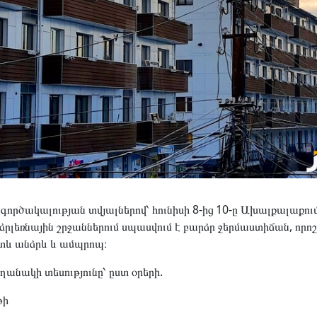
ործակալության տվյալներով՝ հունիսի 8-ից 10-ը Ախալքալաքում
րլեռնային շրջաններում սպասվում է բարձր ջերմաստիճան, որոշ
տև անձրև և ամպրոպ։
ղանակի տեսությունը՝ ըստ օրերի.
թի