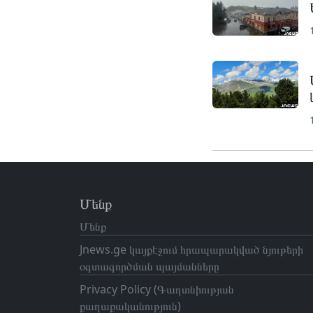
Մենք
Մենք
Jnews.ge կայքէջում հրապարակված նյութերի
օգտագործման պայմանները
Privacy Policy (Գաղտնիության
քաղաքականություն)