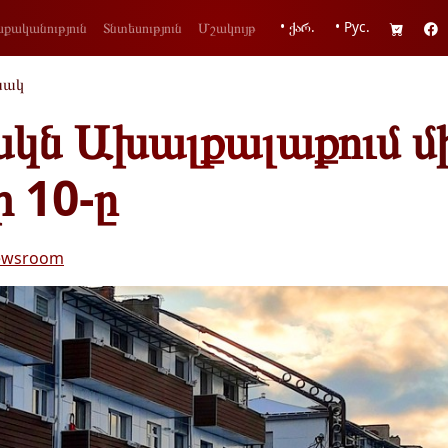
• ქარ.
• Рус.
քականություն
Տնտեսություն
Մշակույթ
նակ
կն Ախալքալաքում մ
ի 10-ը
ewsroom