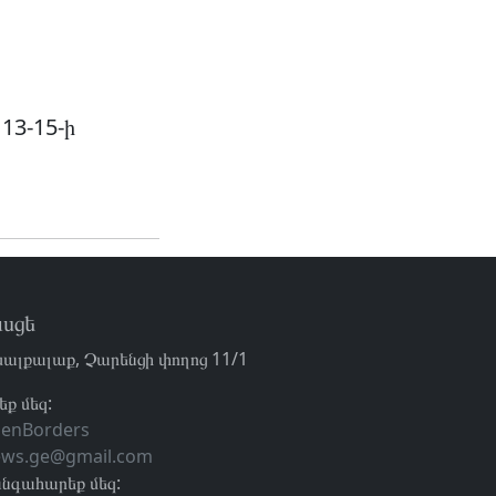
13-15-ի
սցե
ալքալաք, Չարենցի փողոց 11/1
եք մեզ:
enBorders
ews.ge@gmail.com
նգահարեք մեզ: