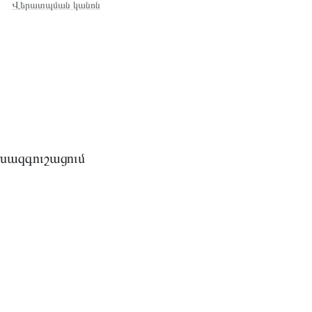
Վերատպման կանոն
խազգուշացում