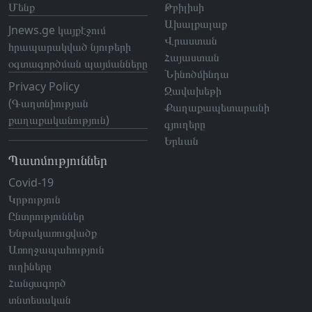
Մենք
Թբիլիսի
Ախալքալաք
Jnews.ge կայքէջում
Վրաստան
հրապարակված նյութերի
Հայաստան
օգտագործման պայմանները
Նինոծմինդա
Privacy Policy
Ջավախեթի
(Գաղտնիության
Քաղաքապետարանի
քաղաքականություն)
գյուղերը
Երևան
Պատմություններ
Covid-19
Կրթություն
Ընտրություններ
Ենթակառուցվածք
Առողջապահություն
ուղիները
Հանցագործ
տնտեսական