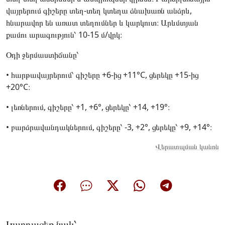
վայրերում գիշերը տեղ-տեղ կտեղա ձնախառն անձրև,
հնարավոր են առատ տեղումներ և կարկուտ։ Արևմտյան
քամու արագություն՝ 10-15 մ/վրկ։
Օդի ջերմաստիճանը՝
• հարթավայրերում՝ գիշերը +6-ից +11°C, ցերեկը +15-ից
+20°C։
• լեռներում, գիշերը՝ +1, +6°, ցերեկը՝ +14, +19°։
• բարձրավանդակներում, գիշերը՝ -3, +2°, ցերեկը՝ +9, +14°։
Վերատպման կանոն
Կարդացեք նաև՝