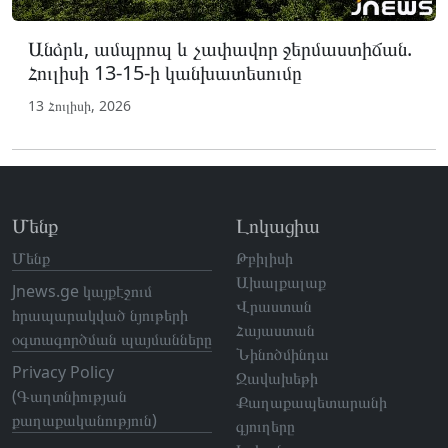
Անձրև, ամպրոպ և չափավոր ջերմաստիճան.
Հուլիսի 13-15-ի կանխատեսումը
13 Հուլիսի, 2026
Մենք
Լոկացիա
Մենք
Թբիլիսի
Ախալքալաք
Jnews.ge կայքէջում
Վրաստան
հրապարակված նյութերի
Հայաստան
օգտագործման պայմանները
Նինոծմինդա
Privacy Policy
Ջավախեթի
(Գաղտնիության
Քաղաքապետարանի
քաղաքականություն)
գյուղերը