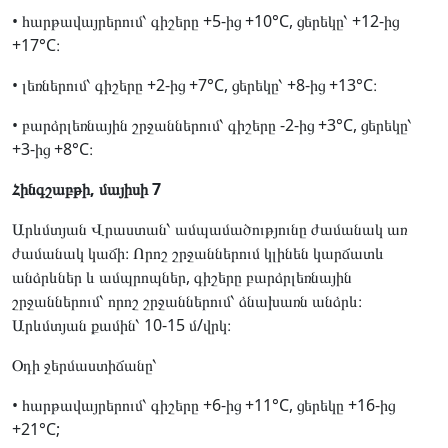
• հարթավայրերում՝ գիշերը +5-ից +10°C, ցերեկը՝ +12-ից
+17°C։
• լեռներում՝ գիշերը +2-ից +7°C, ցերեկը՝ +8-ից +13°C։
• բարձրլեռնային շրջաններում՝ գիշերը -2-ից +3°C, ցերեկը՝
+3-ից +8°C։
Հինգշաբթի, մայիսի 7
Արևմտյան Վրաստան՝ ամպամածությունը ժամանակ առ
ժամանակ կաճի։ Որոշ շրջաններում կլինեն կարճատև
անձրևներ և ամպրոպներ, գիշերը բարձրլեռնային
շրջաններում՝ որոշ շրջաններում՝ ձնախառն անձրև։
Արևմտյան քամին՝ 10-15 մ/վրկ։
Օդի ջերմաստիճանը՝
• հարթավայրերում՝ գիշերը +6-ից +11°C, ցերեկը +16-ից
+21°C;