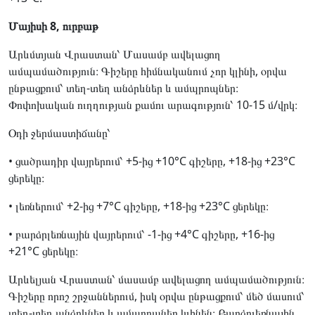
Մայիսի 8, ուրբաթ
Արևմտյան Վրաստան՝ Մասամբ ավելացող
ամպամածություն։ Գիշերը հիմնականում չոր կլինի, օրվա
ընթացքում՝ տեղ-տեղ անձրևներ և ամպրոպներ։
Փոփոխական ուղղության քամու արագություն՝ 10-15 մ/վրկ։
Օդի ջերմաստիճանը՝
• ցածրադիր վայրերում՝ +5-ից +10°C գիշերը, +18-ից +23°C
ցերեկը։
• լեռներում՝ +2-ից +7°C գիշերը, +18-ից +23°C ցերեկը։
• բարձրլեռնային վայրերում՝ -1-ից +4°C գիշերը, +16-ից
+21°C ցերեկը։
Արևելյան Վրաստան՝ մասամբ ավելացող ամպամածություն։
Գիշերը որոշ շրջաններում, իսկ օրվա ընթացքում՝ մեծ մասում՝
տեղ-տեղ անձրևներ և ամպրոպներ կլինեն։ Բարձրլեռնային