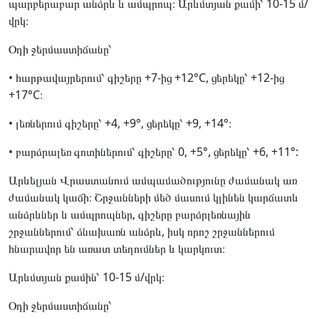
պարբերաբար անձրև և ամպրոպ։ Արևմտյան քամի՝ 10-15 մ/
վրկ։
Օդի ջերմաստիճանը՝
• հարթավայրերում՝ գիշերը +7-ից +12°C, ցերեկը՝ +12-ից
+17°C։
• լեռներում գիշերը՝ +4, +9°, ցերեկը՝ +9, +14°։
• բարձրալեռ գոտիներում՝ գիշերը՝ 0, +5°, ցերեկը՝ +6, +11°:
Արևելյան Վրաստանում ամպամածությունը ժամանակ առ
ժամանակ կաճի։ Շրջանների մեծ մասում կլինեն կարճատև
անձրևներ և ամպրոպներ, գիշերը բարձրլեռնային
շրջաններում՝ ձնախառն անձրև, իսկ որոշ շրջաններում
հնարավոր են առատ տեղումներ և կարկուտ։
Արևմտյան քամին՝ 10-15 մ/վրկ։
Օդի ջերմաստիճանը՝