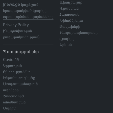
Ախալքալաք
Jnews.ge կայքէջում
Վրաստան
հրապարակված նյութերի
Հայաստան
օգտագործման պայմանները
Նինոծմինդա
Privacy Policy
Ջավախեթի
(Գաղտնիության
Քաղաքապետարանի
քաղաքականություն)
գյուղերը
Երևան
Պատմություններ
Covid-19
Կրթություն
Ընտրություններ
Ենթակառուցվածք
Առողջապահություն
ուղիները
Հանցագործ
տնտեսական
Սպորտ