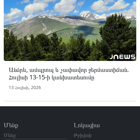
Անձրև, ամպրոպ և չափավոր ջերմաստիճան.
Հուլիսի 13-15-ի կանխատեսումը
13 Հուլիսի, 2026
Մենք
Լոկացիա
Մենք
Թբիլիսի