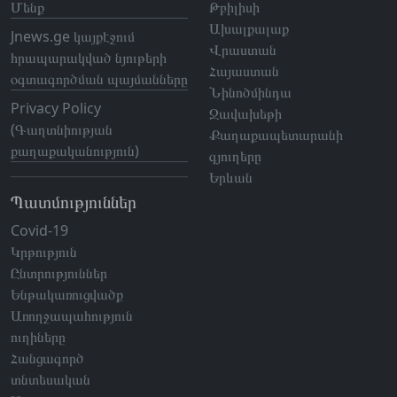
Մենք
Թբիլիսի
Ախալքալաք
Jnews.ge կայքէջում
Վրաստան
հրապարակված նյութերի
Հայաստան
օգտագործման պայմանները
Նինոծմինդա
Privacy Policy
Ջավախեթի
(Գաղտնիության
Քաղաքապետարանի
քաղաքականություն)
գյուղերը
Երևան
Պատմություններ
Covid-19
Կրթություն
Ընտրություններ
Ենթակառուցվածք
Առողջապահություն
ուղիները
Հանցագործ
տնտեսական