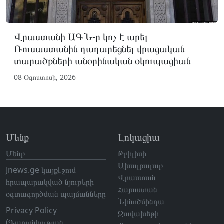
Վրաստանի ԱԳՆ-ը կոչ է արել
Ռուսաստանին դադարեցնել վրացական
տարածքների անօրինական օկուպացիան
08 Օգոստոսի, 2026
Մենք
Լոկացիա
Մենք
Թբիլիսի
Ախալքալաք
Jnews.ge կայքէջում
Վրաստան
հրապարակված նյութերի
Հայաստան
օգտագործման պայմանները
Նինոծմինդա
Privacy Policy
Ջավախեթի
(Գաղտնիության