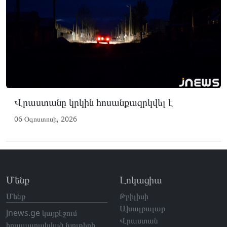
Վրաստանը կրկին հոսանքազրկվել է
06 Օգոստոսի, 2026
Մենք
Լոկացիա
Մենք
Թբիլիսի
Ախալքալաք
Jnews.ge կայքէջում
Վրաստան
հրապարակված նյութերի