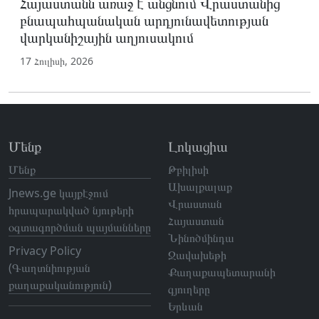
Հայաստանն առաջ է անցնում Վրաստանից
բնապահպանական արդյունավետության
վարկանիշային աղյուսակում
17 Հուլիսի, 2026
Մենք
Լոկացիա
Մենք
Թբիլիսի
Ախալքալաք
Jnews.ge կայքէջում
Վրաստան
հրապարակված նյութերի
Հայաստան
օգտագործման պայմանները
Նինոծմինդա
Privacy Policy
Ջավախեթի
(Գաղտնիության
Քաղաքապետարանի
քաղաքականություն)
գյուղերը
Երևան