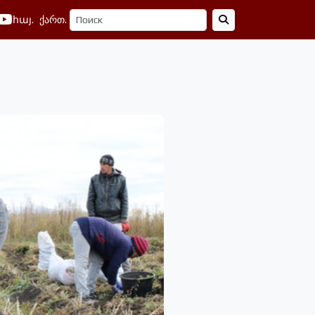
հայ.
ქართ.