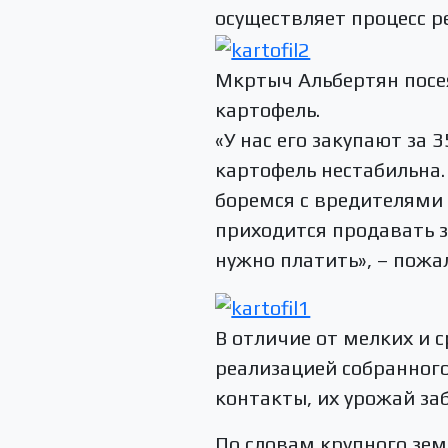
осуществляет процесс р
Мкртыч Альбертян посея
картофель.
«У нас его закупают за 
картофель нестабильна.
боремся с вредителями и
приходится продавать з
нужно платить», – пожа
В отличие от мелких и 
реализацией собранног
контакты, их урожай заб
По словам крупного зем