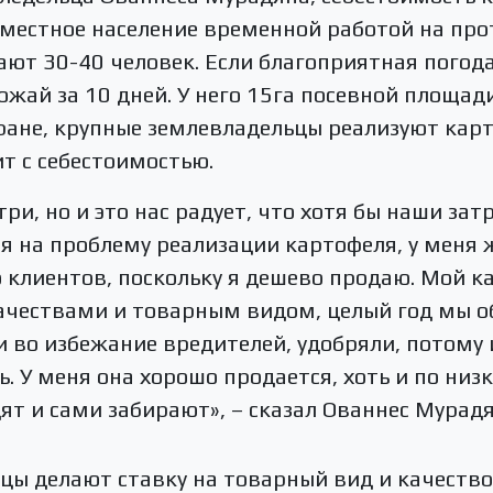
т местное население временной работой на пр
ают 30-40 человек. Если благоприятная погод
рожай за 10 дней. У него 15га посевной площад
ране, крупные землевладельцы реализуют карт
т с себестоимостью.
три, но и это нас радует, что хотя бы наши зат
 на проблему реализации картофеля, у меня 
 клиентов, поскольку я дешево продаю. Мой к
чествами и товарным видом, целый год мы 
 во избежание вредителей, удобряли, потому 
 У меня она хорошо продается, хоть и по низк
ят и сами забирают», – сказал Ованнес Мурадя
цы делают ставку на товарный вид и качество