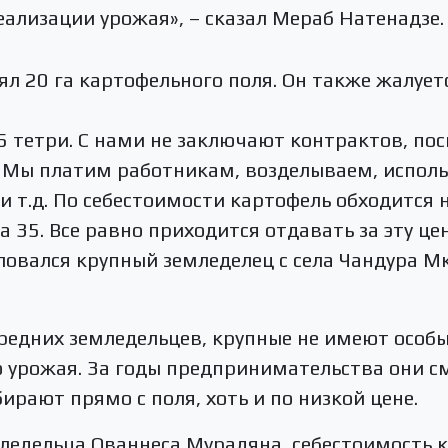
еализации урожая», – сказал Мераб Натенадзе.
л 20 га картофельного поля. Он также жалуетс
35 тетри. С нами не заключают контрактов, пос
 Мы платим работникам, возделываем, исполь
 т.д. По себестоимости картофель обходится н
а 35. Все равно приходится отдавать за эту це
ловался крупный земледелец с села Чандура М
средних земледельцев, крупные не имеют особ
о урожая. За годы предпринимательства они с
ирают прямо с поля, хоть и по низкой цене.
ледельца Ованнеса Мурадяна, себестоимость 