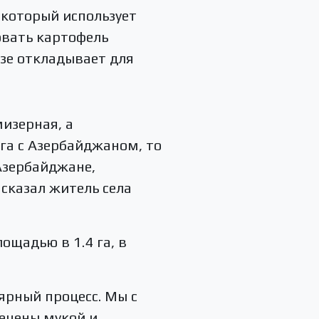
 который использует
овать картофель
зе откладывает для
мизерная, а
ога с Азербайджаном, то
Азербайджане,
 сказал житель села
ощадью в 1.4 га, в
ярный процесс. Мы с
ечены мукой и