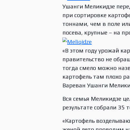
Ушанги Меликидзе пере
при сортировке картофе
тоннами, чем в поле ил
посева, крупные – на пр
«В этом году урожай кар
правительство не обращ
тогда смело можно наз
картофель там плохо рас
Вареван Ушанги Мелики
Вся семья Меликидзе це
результате собрали 35 
«Картофель возделывают
женой лето проводим н