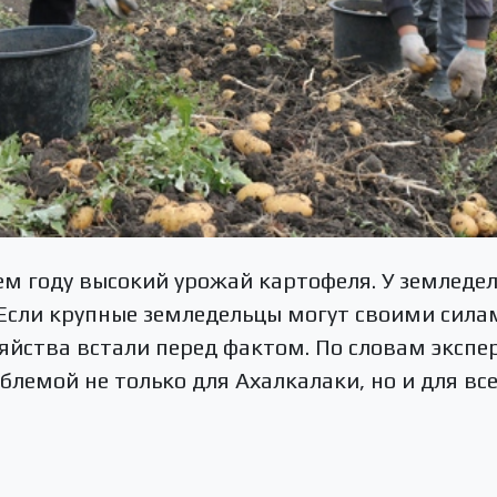
ем году высокий урожай картофеля. У земледе
Если крупные земледельцы могут своими сила
зяйства встали перед фактом. По словам экспе
лемой не только для Ахалкалаки, но и для все