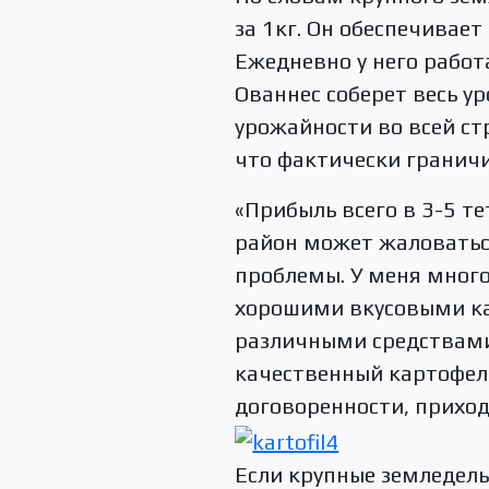
за 1кг. Он обеспечивае
Ежедневно у него работ
Ованнес соберет весь у
урожайности во всей ст
что фактически граничи
«Прибыль всего в 3-5 те
район может жаловаться
проблемы. У меня много
хорошими вкусовыми ка
различными средствами
качественный картофель.
договоренности, приход
Если крупные земледель