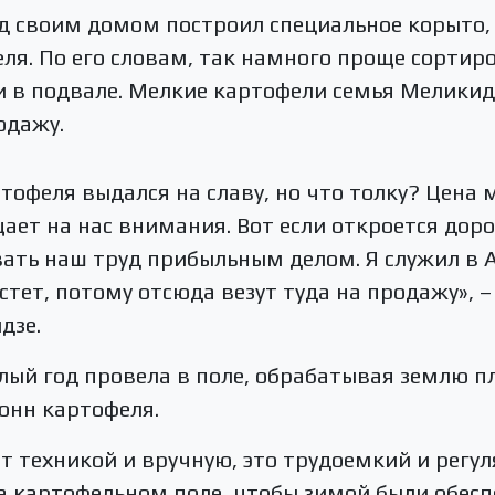
д своим домом построил специальное корыто,
ля. По его словам, так намного проще сортир
и в подвале. Мелкие картофели семья Меликид
одажу.
тофеля выдался на славу, но что толку? Цена 
ает на нас внимания. Вот если откроется дор
вать наш труд прибыльным делом. Я служил в 
тет, потому отсюда везут туда на продажу», –
дзе.
лый год провела в поле, обрабатывая землю пл
тонн картофеля.
 техникой и вручную, это трудоемкий и регул
а картофельном поле, чтобы зимой были обесп