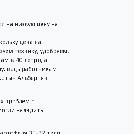
я на низкую цену на
кольку цена на
зуем технику, удобряем,
ам в 40 тетри, а
ну, ведь работникам
кртыч Альбертян.
ых проблем с
могли наладить
картофеля 35-37 тетри