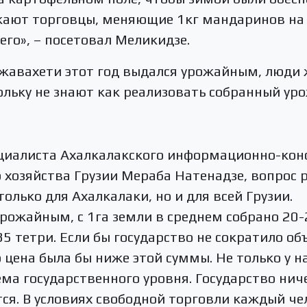
жают торговцы, меняющие 1кг мандаринов на 3
его», – посетовал Меликидзе.
Джавахети этот год выдался урожайным, люди 
ольку не знают как реализовать собранный уро
ециалиста Ахалкалакского информационно-кон
 хозяйства Грузии Мераба Натенадзе, вопрос 
олько для Ахалкалаки, но и для всей Грузии.
 урожайным, с 1га земли в среднем собрано 20-
5 тетри. Если бы государство не сократило о
о цена была бы ниже этой суммы. Не только у 
ема государственного уровня. Государство ни
ся. В условиях свободной торговли каждый че