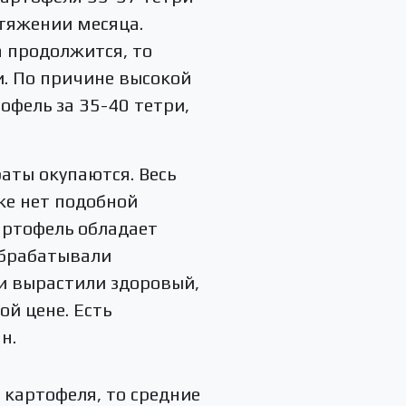
отяжении месяца.
а продолжится, то
и. По причине высокой
офель за 35-40 тетри,
раты окупаются. Весь
же нет подобной
артофель обладает
обрабатывали
и вырастили здоровый,
ой цене. Есть
н.
 картофеля, то средние