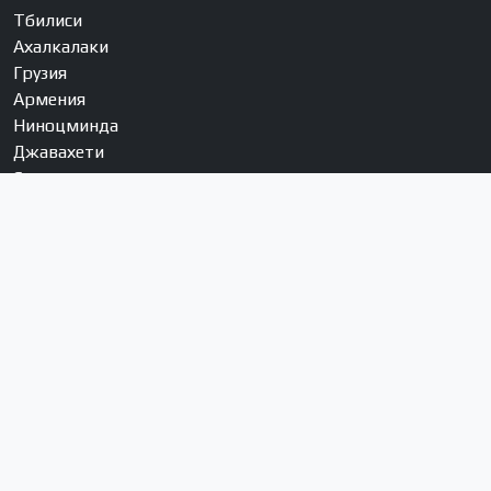
Тбилиси
Ахалкалаки
Грузия
Армения
Ниноцминда
Джавахети
Села муниципалитета
Соцсети
YouTube
Facebook
Instagram
RSS
О нас