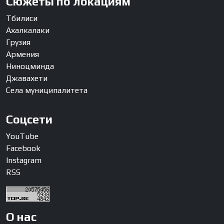
Сюжеты по локациям
Тбилиси
Ахалкалаки
Грузия
Армения
Ниноцминда
Джавахети
Села муниципалитета
Соцсети
YouTube
Facebook
Instagram
RSS
О нас