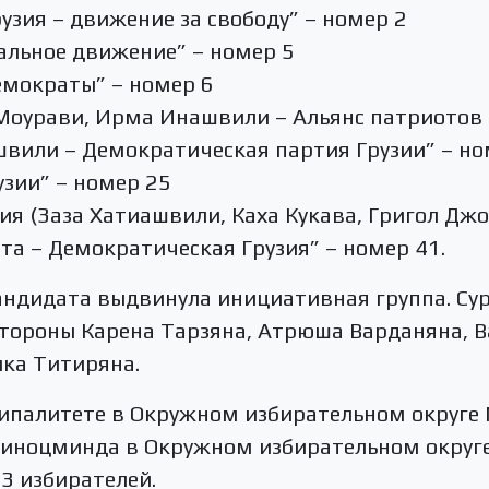
узия – движение за свободу” – номер 2
альное движение” – номер 5
емократы” – номер 6
Моурави, Ирма Инашвили – Альянс патриотов 
вили – Демократическая партия Грузии” – но
узии” – номер 25
ия (Заза Хатиашвили, Каха Кукава, Григол Дж
та – Демократическая Грузия” – номер 41.
андидата выдвинула инициативная группа. Су
стороны Карена Тарзяна, Атрюша Варданяна, В
ка Титиряна.
ипалитете в Окружном избирательном округе
 Ниноцминда в Окружном избирательном окру
3 избирателей.