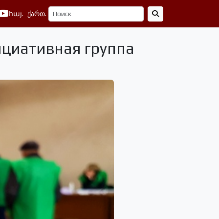
հայ.
ქართ.
ициативная группа