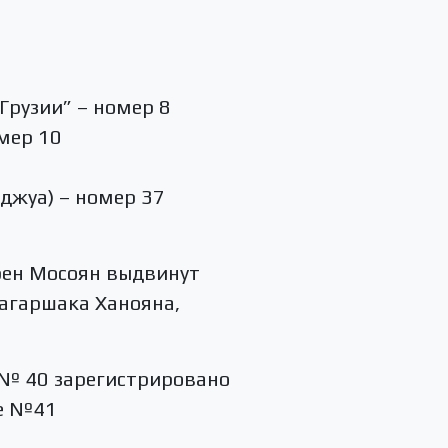
Грузии” – номер 8
мер 10
оджуа) – номер 37
рен Мосоян выдвинут
агаршака Ханояна,
 № 40 зарегистрировано
ге №41