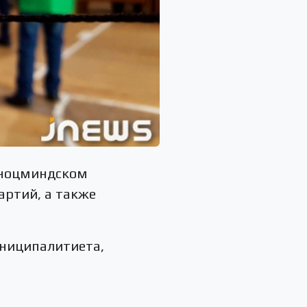
Ниноцминдском
артий, а также
униципалитиета,