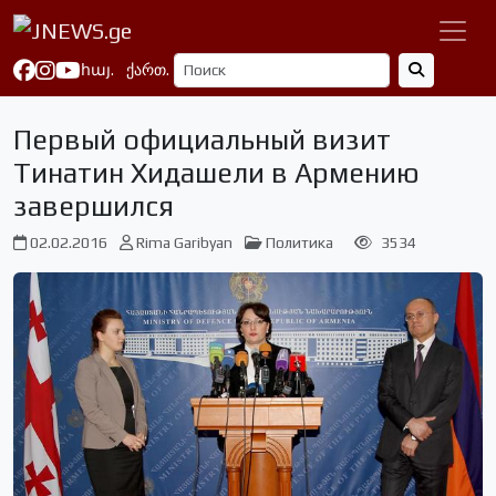
հայ.
ქართ.
Первый официальный визит
Тинатин Хидашели в Армению
завершился
02.02.2016
Rima Garibyan
Политика
3534