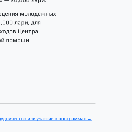
ведения молодёжных
,000 лари, для
сходов Центра
ной помощи
рудничество или участие в программах →