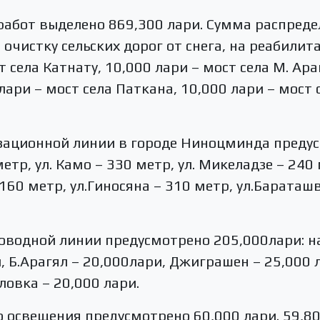
работ выделено 869,300 лари. Сумма распред
 очистку сельских дорог от снега, на реабили
т села Катнату, 10,000 лари – мост села М. Ара
 лари – мост села Паткана, 10,000 лари – мост
зационной линии в городе Ниноцминда предус
метр, ул. Камо – 330 метр, ул. Микеладзе – 240
160 метр, ул.Гиносяна – 310 метр, ул.Бараташв
водной линии предусмотрено 205,000лари: на
, Б.Арагял – 20,000лари, Джиграшен – 25,000 
еловка – 20,000 лари.
 освещения предусмотрено 60,000 лари. 59,8