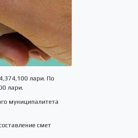
,374,100 лари. По
00 лари.
ого муниципалитета
составление смет