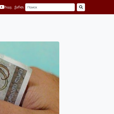
հայ.
ქართ.