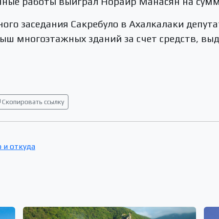
нные работы выиграл Норайр Манасян на сумм
ного заседания Сакребуло в Ахалкалаки депут
ыш многоэтажных зданий за счет средств, выд
Скопировать ссылку
 и откуда