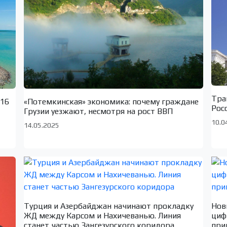
Тра
«Потемкинская» экономика: почему граждане
 16
Рос
Грузии уезжают, несмотря на рост ВВП
10.0
14.05.2025
Турция и Азербайджан начинают прокладку
Нов
ЖД между Карсом и Нахичеванью. Линия
циф
станет частью Зангезурского коридора
при