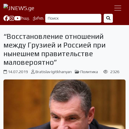
հայ.
ქართ.
“Восстановление отношений
между Грузией и Россией при
нынешнем правительстве
маловероятно”
14.07.2019
Bratislav Igitkhanyan
Политика
2326