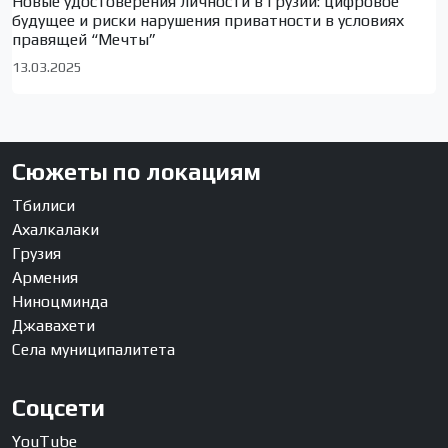
Новые удостоверения личности в Грузии: цифровое
будущее и риски нарушения приватности в условиях
правящей “Мечты”
13.03.2025
Сюжеты по локациям
Тбилиси
Ахалкалаки
Грузия
Армения
Ниноцминда
Джавахети
Села муниципалитета
Соцсети
YouTube