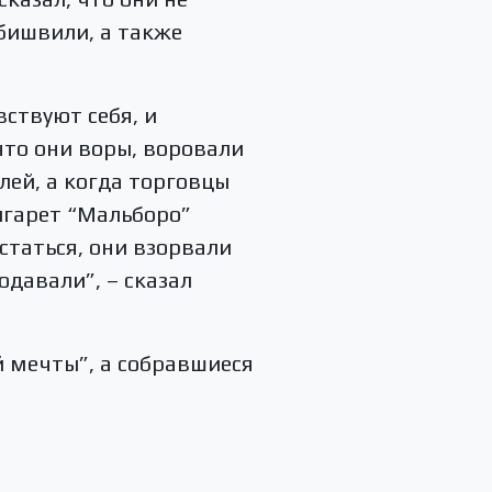
бишвили, а также
вствуют себя, и
что они воры, воровали
лей, а когда торговцы
сигарет “Мальборо”
остаться, они взорвали
одавали”, – сказал
й мечты”, а собравшиеся