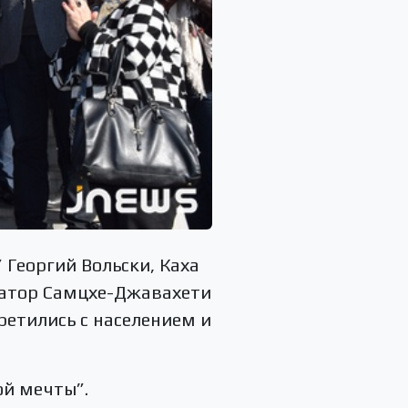
 Георгий Вольски, Каха
рнатор Самцхе-Джавахети
ретились с населением и
ой мечты”.