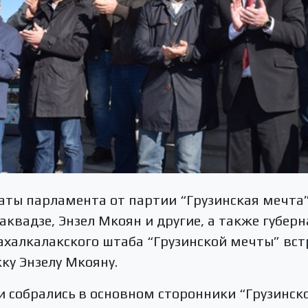
таты парламента от партии “Грузинская мечта”
квадзе, Энзел Мкоян и другие, а также губе
халкалакского штаба “Грузинской мечты” вст
ку Энзелу Мкояну.
и собрались в основном сторонники “Грузинск