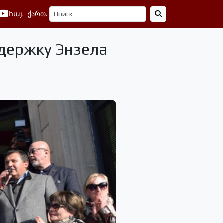
հայ.
ქართ.
держку Энзела