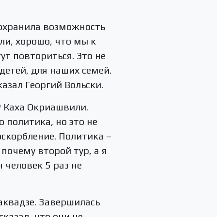
сохранила возможность
ли, хорошо, что мы к
т повториться. Это не
детей, для наших семей.
азал Георгий Вольски.
P Каха Окриашвили.
 политика, но это не
оскорбление. Политика –
 почему второй тур, а я
н человек 5 раз не
аквадзе. Завершилась
казал, что они не