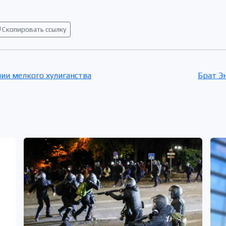
Скопировать ссылку
ии мелкого хулиганства
Брат Э