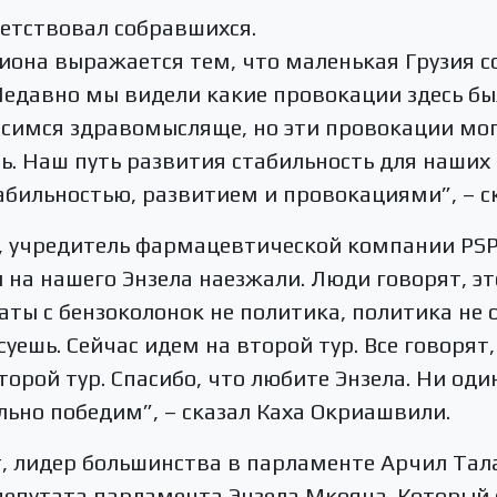
етствовал собравшихся.
гиона выражается тем, что маленькая Грузия 
Недавно мы видели какие провокации здесь бы
симся здравомысляще, но эти провокации могу
ть. Наш путь развития стабильность для наших 
бильностью, развитием и провокациями”, – ск
т, учредитель фармацевтической компании PS
 на нашего Энзела наезжали. Люди говорят, это
аты с бензоколонок не политика, политика не 
уешь. Сейчас идем на второй тур. Все говорят,
второй тур. Спасибо, что любите Энзела. Ни оди
льно победим”, – сказал Каха Окриашвили.
, лидер большинства в парламенте Арчил Тал
епутата парламента Энзела Мкояна. Который с