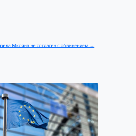
нзела Мкояна не согласен с обвинением →