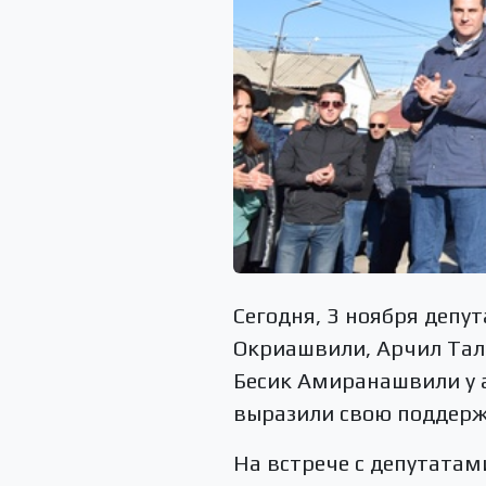
Сегодня, 3 ноября депу
Окриашвили, Арчил Тала
Бесик Амиранашвили у а
выразили свою поддерж
На встрече с депутатам