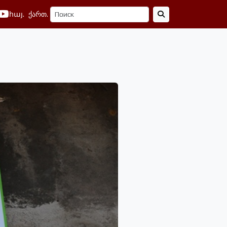
հայ.
ქართ.