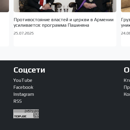
Противостояние властей и церкви в Армении
Гру
усиливается: программа Пашиняна
уни
25.07.2025
24.0
Соцсети
О
YouTube
Кт
Facebook
Пр
Instagram
Ко
RSS