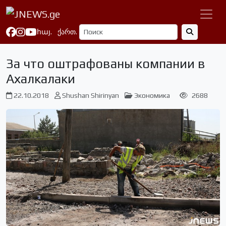
հայ.
ქართ.
За что оштрафованы компании в
Ахалкалаки
22.10.2018
Shushan Shirinyan
Экономика
2688