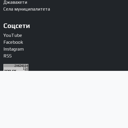
Джавахети
Села муниципалитета
Соцсети
YouTube
Facebook
Instagram
RSS
О нас
Кто мы
Правила использования материалов
Контакты
© 2026 JNEWS.ge