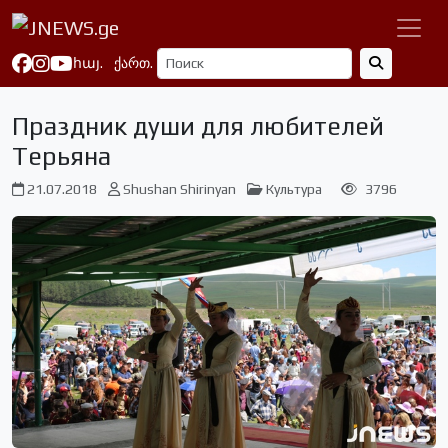
հայ.
ქართ.
Праздник души для любителей
Терьяна
21.07.2018
Shushan Shirinyan
Культура
3796