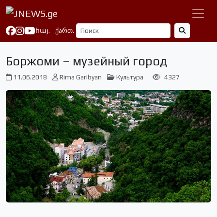
հայ.
ქართ.
Боржоми – музейный город
11.06.2018
Rima Garibyan
Культура
4327