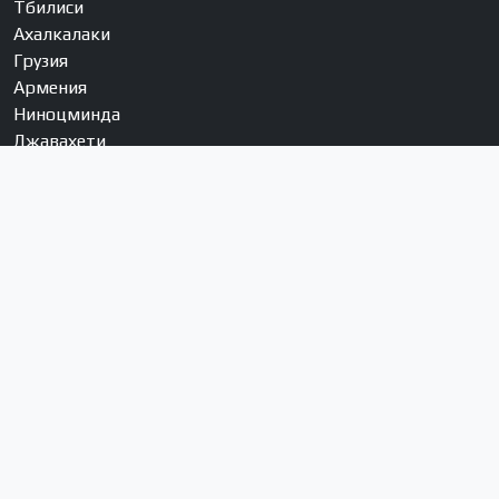
Тбилиси
Ахалкалаки
Грузия
Армения
Ниноцминда
Джавахети
Села муниципалитета
Соцсети
YouTube
Facebook
Instagram
RSS
О нас
Кто мы