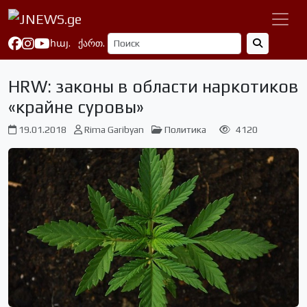
հայ.
ქართ.
HRW: законы в области наркотиков
«крайне суровы»
19.01.2018
Rima Garibyan
Политика
4120