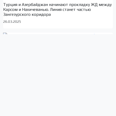
Турция и Азербайджан начинают прокладку ЖД между
Карсом и Нахичеванью. Линия станет частью
Зангезурского коридора
26.03.2025
Новые удостоверения личности в Грузии: цифровое
будущее и риски нарушения приватности в условиях
правящей “Мечты”
13.03.2025
Сюжеты по локациям
Тбилиси