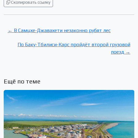
Скопировать ссылку
← В Самцхе-Джавахети незаконно рубят лес
По Баку-Тбилиси-Карс пройдёт второй грузовой
поезд →
Ещё по теме