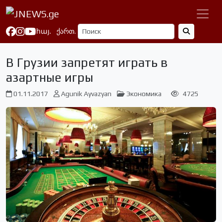
հայ.
ქართ.
В Грузии запретят играть в
азартные игры
01.11.2017
Agunik Ayvazyan
Экономика
4725