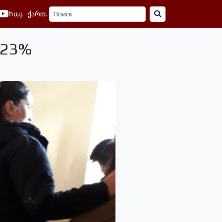
հայ.
ქართ.
,23%