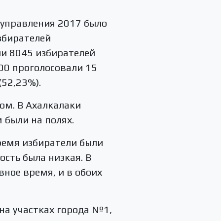
оуправления 2017 было
збирателей
ли 8045 избирателей
:00 проголосовали 15
(52,23%).
ом. В Ахалкалаки
 были на полях.
время избиратели были
ость была низкая. В
вное время, и в обоих
на участках города №1,