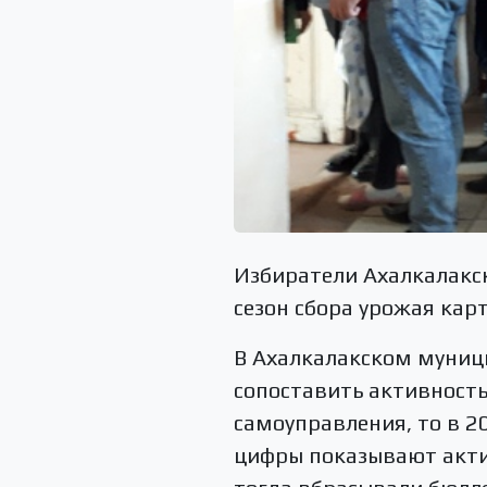
Избиратели Ахалкалакс
сезон сбора урожая кар
В Ахалкалакском муници
сопоставить активност
самоуправления, то в 2
цифры показывают актив