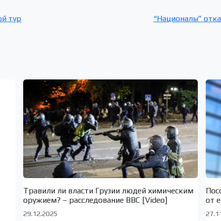
ой тур
“Националы” отка
Травили ли власти Грузии людей химическим
Пос
оружием? – расследование BBC [Video]
от 
29.12.2025
27.1