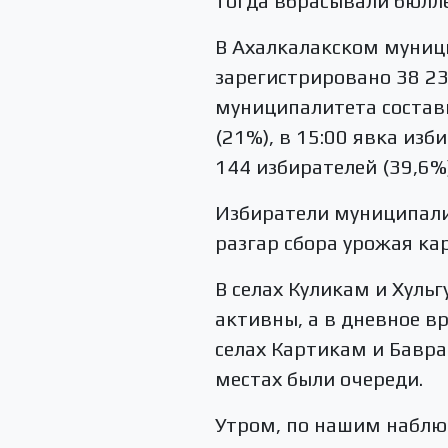
тогда вбрасывали бюлле
В Ахалкалакском муниц
зарегистрировано 38 23
муниципалитета состави
(21%), в 15:00 явка изб
144 избирателей (39,6%)
Избиратели муниципали
разгар сбора урожая ка
В селах Куликам и Хуль
активны, а в дневное в
селах Картикам и Бавра
местах были очереди.
Утром, по нашим наблюд