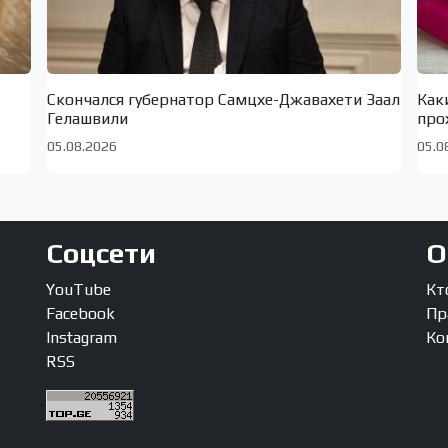
Скончался губернатор Самцхе-Джавахети Заал
Как
Гелашвили
про
05.08.2026
05.0
Соцсети
О
YouTube
Кт
Facebook
Пр
Instagram
Ко
RSS