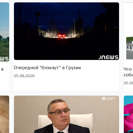
Очередной “блэкаут” в Грузии
 в
Что
соб
05.08.2026
05.0