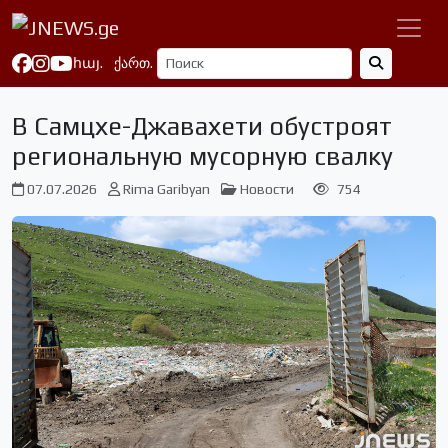
հայ.
ქართ.
В Самцхе-Джавахети обустроят
региональную мусорную свалку
07.07.2026
Rima Garibyan
Новости
754