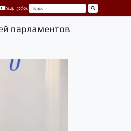
հայ.
ქართ.
ей парламентов