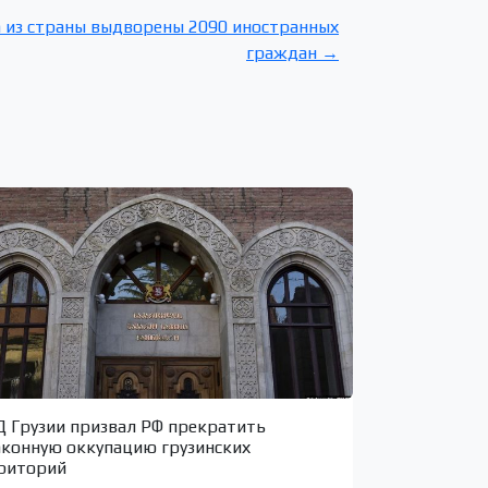
а из страны выдворены 2090 иностранных
граждан →
 Грузии призвал РФ прекратить
аконную оккупацию грузинских
риторий