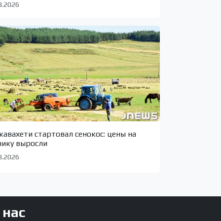
8.2026
жавахети стартовал сенокос: цены на
нику выросли
8.2026
 нас