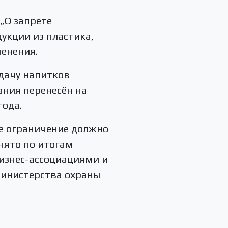
„О запрете
укции из пластика,
енения.
одачу напитков
ания перенесён на
года.
ое ограничение должно
инято по итогам
бизнес-ассоциациями и
Министерства охраны