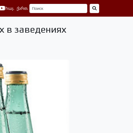
հայ.
ქართ.
х в заведениях