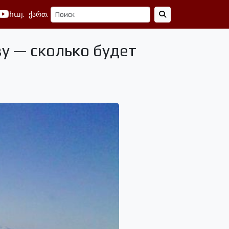
հայ.
ქართ.
у — сколько будет