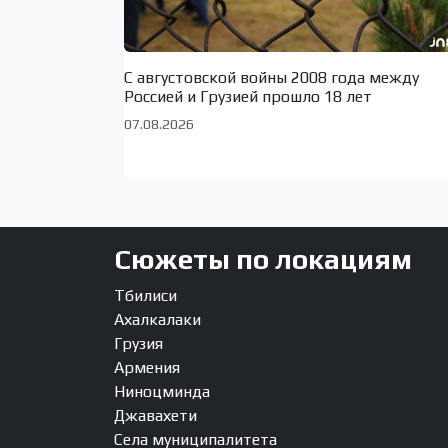
С августовской войны 2008 года между
Россией и Грузией прошло 18 лет
07.08.2026
Сюжеты по локациям
Тбилиси
Ахалкалаки
Грузия
Армения
Ниноцминда
Джавахети
Села муниципалитета