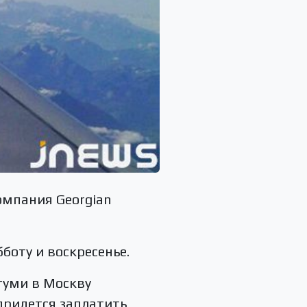
омпания Georgian
боту и воскресенье.
атуми в Москву
придется заплатить