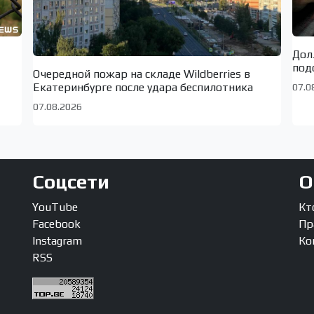
Дол
под
Очередной пожар на складе Wildberries в
Екатеринбурге после удара беспилотника
07.0
07.08.2026
Соцсети
О
YouTube
Кт
Facebook
Пр
Instagram
Ко
RSS