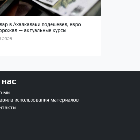
лар в Ахалкалаки подешевел, евро
орожал — актуальные курсы
8.2026
 нас
о мы
авила использования материалов
нтакты