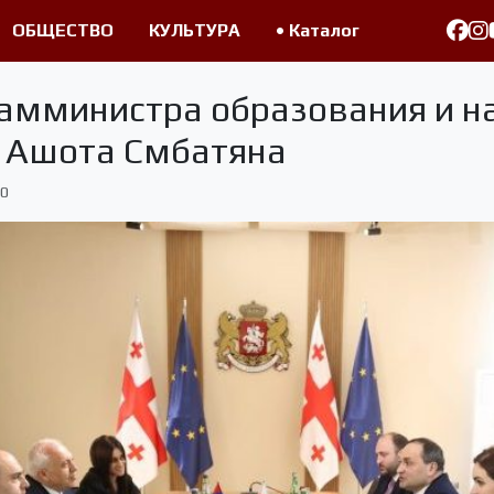
ОБЩЕСТВО
КУЛЬТУРА
• Каталог
замминистра образования и н
А Ашота Смбатяна
0