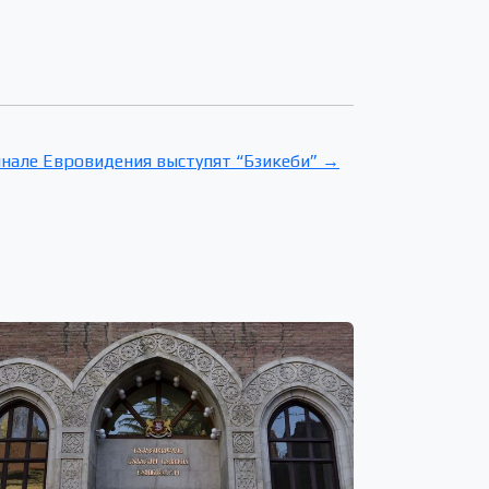
инале Евровидения выступят “Бзикеби” →