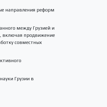
ные направления реформ
анного между Грузией и
х, включая продвижение
аботку совместных
активного
науки Грузии в