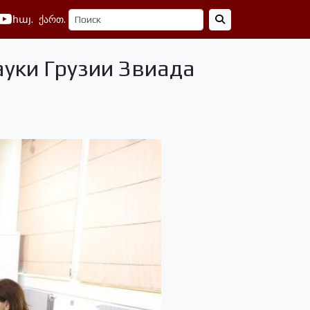
հայ.
ქართ.
ауки Грузии Звиада