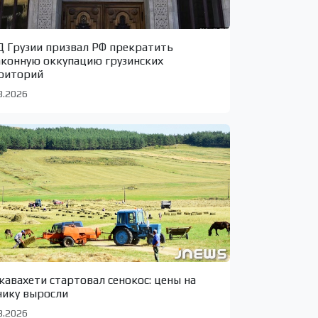
 Грузии призвал РФ прекратить
аконную оккупацию грузинских
риторий
8.2026
жавахети стартовал сенокос: цены на
нику выросли
8.2026