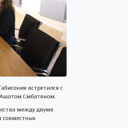
Габисония встретился с
 Ашотом Смбатяном.
чества между двумя
я совместных